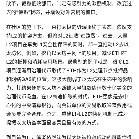
改革，裁撤低效部门，制定有吸引力的激励机制，改变过
去的“佛系”状态，并增设对外营销的窗口。
在社区的施压下，一直打太极的Vitalik终于表态：依然支
持L2的扩容方案，但将对L2征收“过路费”。过去，大量
L2项目在享受L1安全性保障的同时，却一直推动L2去以
太坊化。例如，挖角以太坊主网上的项目，减少ETH在
L2的抵押和消耗应用场景。最典型的例子就是，很多L2
项目逐渐用治理代币取代了ETH作为L2处理节点抵押品
和网络GAS的位置，这极大削弱了以太坊在生态中的影响
力，其结果便是以太坊不断被大量辄数估值数十亿美金的
治理代币吸血。在L2高速扩张的时代，ETH更像是去中
心化的中央清算银行，向会员单位的交易收取通道费用或
会员费完全合理。总之，重建L1和L2的协同机制已成为
提振以太坊基本面最容易且最有效的方式。
到目前为止，笔者依然认为以太坊被抢救成功的可能性很