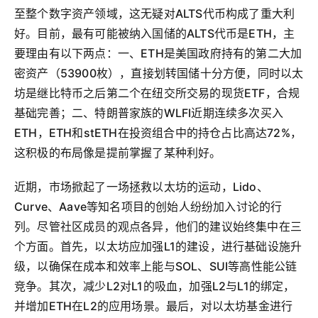
至整个数字资产领域，这无疑对ALTS代币构成了重大利
好。目前，最有可能被纳入国储的ALTS代币是ETH，主
要理由有以下两点：一、ETH是美国政府持有的第二大加
密资产（53900枚），直接划转国储十分方便，同时以太
坊是继比特币之后第二个在纽交所交易的现货ETF，合规
基础完善；二、特朗普家族的WLFI近期连续多次买入
ETH，ETH和stETH在投资组合中的持仓占比高达72%，
这积极的布局像是提前掌握了某种利好。
近期，市场掀起了一场拯救以太坊的运动，Lido、
Curve、Aave等知名项目的创始人纷纷加入讨论的行
列。尽管社区成员的观点各异，他们的建议始终集中在三
个方面。首先，以太坊应加强L1的建设，进行基础设施升
级，以确保在成本和效率上能与SOL、SUI等高性能公链
竞争。其次，减少L2对L1的吸血，加强L2与L1的绑定，
并增加ETH在L2的应用场景。最后，对以太坊基金进行